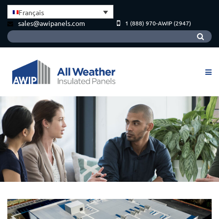
Français
sales@awipanels.com
1 (888) 970-AWIP (2947)