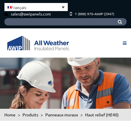
Français
sales@awipanels.com
1 (888) 970-AWIP (2947)
Home
>
Produits
>
Panneaux muraux
>
Haut relief (HE40)